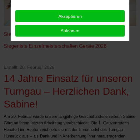
Akzeptieren
Ablehnen
Siegerliste Einzelmeisterschaften 2026
Siegerliste Einzelmeisterschaften Geräte 2026
Erstellt: 28. Februar 2026
14 Jahre Einsatz für unseren
Turngau – Herzlichen Dank,
Sabine!
Am 20. Februar wurde unsere langjährige Geschäftsstellenleiterin Sabine
Görg an ihrem letzten Arbeitstag verabschiedet. Die 1. Gauvertreterin
Renate Linn-Reuter zeichnete sie mit der Ehrennadel des Turngau
Hunsrück aus – als Dank und in Anerkennung ihrer herausragenden