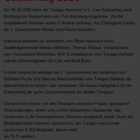
Am 06.02.2026 hatte der Turngau Hunsrück e.V. zum Gauturntag nach
Kirchberg ins Vereinsheim vom TuS Kirchberg eingeladen. Von 64
eingeladenen Vereinen waren 8 Vereine vertreten. Als Ehrengäste konnte
die 1. Gauvertreterin Renate Linn-Reuter begrüßen:
Katharina Monteith als Vertreterin vom Rhein-Hunsrück-Kreis,
Stadtbürgermeister Werner Wöllstein, Thomas Roland, Vizepräsident
vom Turnverband Mittelrhein, Rolf Schwabbacher vom Turngau Nahetal
und die Ehrenmitglieder Ute Link und Rudi Bartz.
In ihrer Ansprache würdigte die 1. Gauvertreterin die Verdienste von
Reinhard Fuchs und Hartmut Weschenfelder vom Turngau Nahetal, die
überraschend im letzten Jahr verstarben. Sie waren maßgeblich für die
Entwicklung der guten Zusammenarbeit der beiden Turngaue.
Sie berichtete ferner von den Ehrungen verdienter Frauen, gelungener
Veranstaltungen, einem sehr schön restaurierten Gaubanner, das
inzwischen in der Kreissparkasse Simmern ausgestellt wurde. Auch die
Mitgliederzahlen stimmen optimistisch, der Turngau verzeichnet
inzwischen 8.763 Mitglieder, davon mehr
als 70 % weiblich.