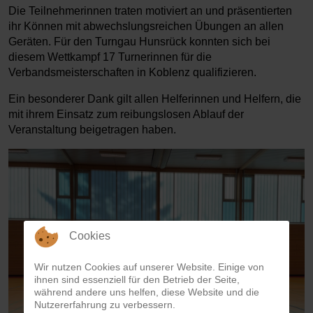
Die Teilnehmerinnen traten motiviert an und präsentierten
ihr Können mit abwechslungsreichen Übungen an allen
Geräten. Für den Turngau Hunsrück konnten sich bei
diesem Wettkampf 17 Turnerinnen für die
Verbandsmeisterschaften in Koblenz qualifizieren.
Ein besonderer Dank gilt allen Helferinnen und Helfern, die
mit ihrem Einsatz zum reibungslosen Ablauf der
Veranstaltung beigetragen haben.
Cookies
Wir nutzen Cookies auf unserer Website. Einige von
ihnen sind essenziell für den Betrieb der Seite,
während andere uns helfen, diese Website und die
Nutzererfahrung zu verbessern.