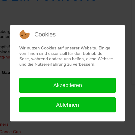
ubergfest wie gewohnt an der Nunkirche in Sargenroth statt. Die
Cookies
nter "
Wettkämpfe
" zum Download bereit.
ampfstätten am Samstag den 29.08.2026 und um aktive Mitarbeit
Wir nutzen Cookies auf unserer Website. Einige
 mindestens
zwei bis vier Helfer*innen
. Meldung bitte bis 10. Juli
von ihnen sind essenziell für den Betrieb der
tg-hunsrueck.de
. Die Freiwilligen werden im Vorfeld zu einer
Seite, während andere uns helfen, diese Website
und die Nutzererfahrung zu verbessern.
r Gaubergfestteam aktiv unterstützen, können wir das
Akzeptieren
Ablehnen
ners.
 Dance Cup