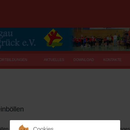
FORTBILDUNGEN
AKTUELLES
DOWNLOAD
KONTAKTE
inböllen
Cookies
len die Gau-Einzelmeisterschaften im Gerätturnen statt. Insg