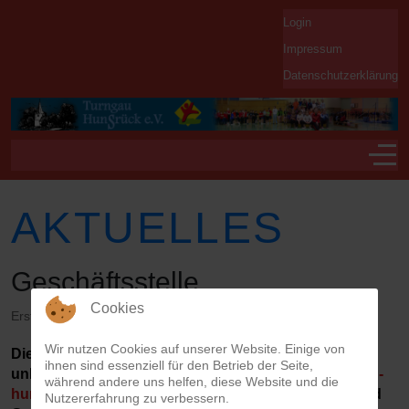
Login
Impressum
Datenschutzerklärung
Off-
AKTUELLES
Geschäftsstelle
Cookies
Erstellt: 21. Februar 2026
Wir nutzen Cookies auf unserer Website. Einige von
Die Geschäftsstelle bleibt vom 21.02. bis 31.03.2026
ihnen sind essenziell für den Betrieb der Seite,
unbesetzt. Per E-Mail sind wir weiterhin unter
info@tg-
während andere uns helfen, diese Website und die
hunsrueck.de
erreichbar. Die neuen Adressdaten und
Nutzererfahrung zu verbessern.