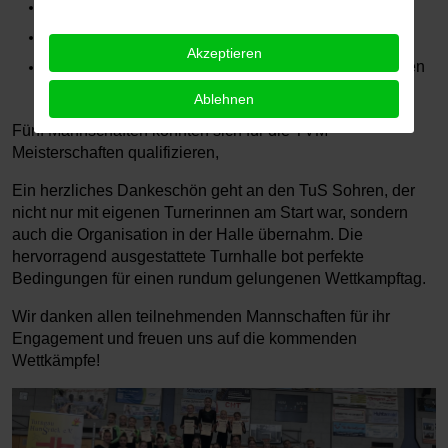
der TV Morbach mit drei Mannschaften,
der TuS Kirchberg mit zwei Teams,
Akzeptieren
und der TV Kastellaun, der erstmals mit einer eigenen
Mannschaft am Start war.
Ablehnen
Fünf Mannschaften konnten sich für die TVM-
Meisterschaften qualifizieren,
Ein herzliches Dankeschön geht an den TuS Sohren, der
nicht nur mit eigenen Turnerinnen am Start war, sondern
auch die Organisation in der Halle übernahm. Die
hervorragend ausgestattete Turnhalle bot perfekte
Bedingungen für einen rundum gelungenen Wettkampftag.
Wir danken allen teilnehmenden Mannschaften für ihr
Engagement und freuen uns auf die kommenden
Wettkämpfe!