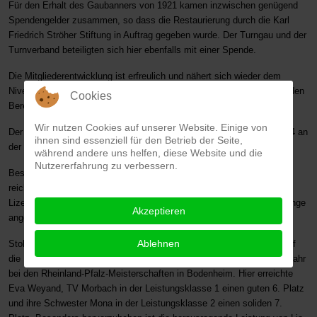
Für den Erhalt des Gaubanners von 1921 kamen inzwischen genügend
Spendengelder zusammen, so dass die Restaurierung durch die Karl
Friedrich Ströher Stiftung in Auftrag gegeben wurde. Der Turngau und der
Turnverband beteiligten sich hier ebenfalls mit einer Spende.
Die Mitgliederentwicklung ist erfreulich und nähert sich wieder dem
Niveau vor Corona an. 8.239 Mitglieder wurden von den Vereinen für den
Cookies
Bereich, Turnen, Tanz und Gymnastik zum 1.1.2024 gemeldet.
Wir nutzen Cookies auf unserer Website. Einige von
Der Oberturnwart Thomas Reichardt berichtete vom Gaubergfest 2024 an
ihnen sind essenziell für den Betrieb der Seite,
der Nunkirche, das wieder viel Anklang fand.
während andere uns helfen, diese Website und die
Nutzererfahrung zu verbessern.
Besonders erfolgreich waren die Fortbildungen in 2024 mit einem
reichhaltigen Programm. Hier können Übungsleitende heimatnah ihre
Lizenz verlängern. Auch für Tanzgruppen wurden interessante Lehrgänge
Akzeptieren
angeboten.
Ablehnen
Stolz ist der Turngau – wie die Turnwartin Samira Pauli ausführte - auf
die Erfolge der Turnerinnen vom Turngau Hunsrück im vergangenen Jahr
bei den Rheinland-Pfalz-Meisterschaften in Bodenheim. Hier erreichte
Eva Weyand, TV Morbach in der Leistungsklasse 1 einen guten 6. Platz
und ihre Schwester Mona in der Leistungsklasse 2 einen soliden 7.