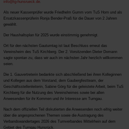
info@tg-hunsrueck.de
.
Als neuer Kassenprüfer wurde Friedhelm Gumm vom TuS Horn und als
Ersatzkassenprüferin Ronja Bender-Praß für die Dauer von 2 Jahren
gewählt.
Der Haushaltsplan für 2025 wurde einstimmig genehmigt.
Ort für den nächsten Gauturntag ist laut Beschluss erneut das
Vereinsheim des TuS Kirchberg. Der 2. Vorsitzenden Dieter Domann
sagte spontan zu, dass wir auch im nächsten Jahr herzlich willkommen
seien.
Die 1. Gauvertreterin bedankte sich abschließend bei ihren Kolleginnen
und Kollegen aus dem Vorstand, dem Gaubergfestteam, der
Geschäftsstellenleiterin, Sabine Görg für die geleistete Arbeit, beim TuS
Kirchberg für die Nutzung des Vereinsheimes sowie bei allen
Anwesenden für ihr Kommen und ihr Interesse am Turngau.
Nach dem offiziellen Teil diskutierten die Anwesenden noch eifrig weiter
über die angesprochenen Themen sowie die Austragung des
Verbandswandertages 2026 des Turnverbandes Mittelrhein auf dem
Gebiet des Turngau Hunsrück.