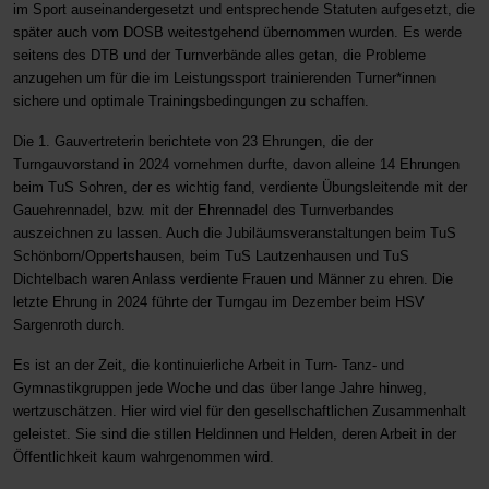
im Sport auseinandergesetzt und entsprechende Statuten aufgesetzt, die
später auch vom DOSB weitestgehend übernommen wurden. Es werde
seitens des DTB und der Turnverbände alles getan, die Probleme
anzugehen um für die im Leistungssport trainierenden Turner*innen
sichere und optimale Trainingsbedingungen zu schaffen.
Die 1. Gauvertreterin berichtete von 23 Ehrungen, die der
Turngauvorstand in 2024 vornehmen durfte, davon alleine 14 Ehrungen
beim TuS Sohren, der es wichtig fand, verdiente Übungsleitende mit der
Gauehrennadel, bzw. mit der Ehrennadel des Turnverbandes
auszeichnen zu lassen. Auch die Jubiläumsveranstaltungen beim TuS
Schönborn/Oppertshausen, beim TuS Lautzenhausen und TuS
Dichtelbach waren Anlass verdiente Frauen und Männer zu ehren. Die
letzte Ehrung in 2024 führte der Turngau im Dezember beim HSV
Sargenroth durch.
Es ist an der Zeit, die kontinuierliche Arbeit in Turn- Tanz- und
Gymnastikgruppen jede Woche und das über lange Jahre hinweg,
wertzuschätzen. Hier wird viel für den gesellschaftlichen Zusammenhalt
geleistet. Sie sind die stillen Heldinnen und Helden, deren Arbeit in der
Öffentlichkeit kaum wahrgenommen wird.