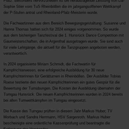
Platz. Besonders hervorzuheben ist die herausragende Leistung von Lia-
Sophie Stier vom TuS Rheinböllen die im jahrgangsoffenen Wettkampf
der P-Stufen antrat und Rheinland-Pfalz-Meisterin wurde.
Die Fachwartinnen aus dem Bereich Bewegungsgestaltung: Susanne und
Hanna Thomas hatten sich für 2024 einiges vorgenommen. So wurde
aus dem bisherigen Tanzfestival die 1. Hunsrück Dance Competition mit
Gaumeisterschaften, die in Argenthal ausgetragen wurde. Sie sind auch
für viele Lehrgänge, die aktuell für die Tanzgruppen angeboten werden,
verantwortlich.
In 2024 organisierte Miriam Schmidt, die Fachwartin für
Kampfrichterwesen, eine erfolgreiche Ausbildung für 30 neue
Kampfrichterinnen für Gerätturnen in Rheinböllen. Der Ausbilder Tobias
Roese testierte den neuen Kampfrichterinnen ein gutes Gespür für die
Bewertung der Turnübungen. Die Kosten der Ausbildung übernahm der
Turngau Hunsrück. Die neuen Kampfrichterinnen wurden in 2024 bereits
bei allen Turnwettkämpfen im Turngau eingesetzt.
Die Kasse des Turngau prüften in diesem Jahr Markus Huber, TV
Morbach und Sandra Herrmann, HSV Sargenroth. Markus Huber
bescheinigte eine ordentliche Kassenprüfung und beantragte die