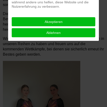
während andere uns helfen, diese Website und die
sondern auch das Trainerteam begeistert.
Nutzererfahrung zu verbessern.
Die Erfolge von Eva, Mona und Lia sind nicht nur ein
Beweis für ihr individuelles Talent, sondern auch für die
Akzeptieren
hervorragende Trainingsarbeit, der in unserem Turngau
herrscht.
Ablehnen
Wir sind sehr stolz darauf, solche talentierten Turnerinnen in
unseren Reihen zu haben und freuen uns auf die
kommenden Wettkämpfe, bei denen sie sicherlich erneut ihr
Bestes geben werden.