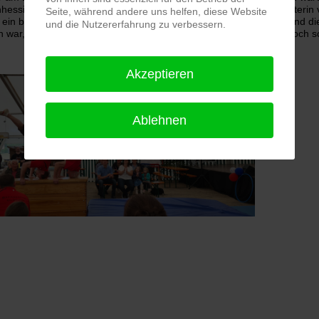
hessischen Turnerbund. Renate Linn-Reuter zeichnete als Vertreterin
Seite, während andere uns helfen, diese Website
r ein buntes Rahmenprogramm sorgten die Tischtennisabteilung und d
und die Nutzererfahrung zu verbessern.
 war, startete die Truppe wie gewohnt und sehr routiniert unter doch
Akzeptieren
Ablehnen