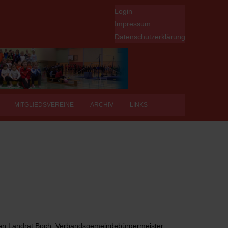
Login
Impressum
Datenschutzerklärung
MITGLIEDSVEREINE
ARCHIV
LINKS
waren Landrat Boch, Verbandsgemeindebürgermeister