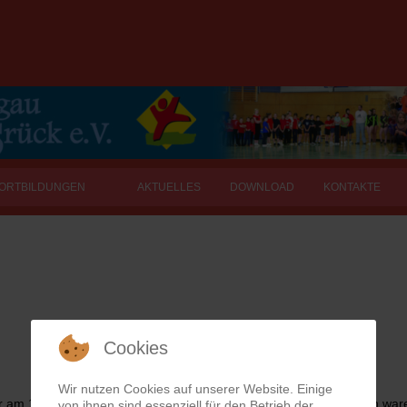
FORTBILDUNGEN
AKTUELLES
DOWNLOAD
KONTAKTE
Cookies
Wir nutzen Cookies auf unserer Website. Einige
er am 15.06.2024 das Festzelt in Dichtelbach. Ebenfalls eingeladen 
von ihnen sind essenziell für den Betrieb der