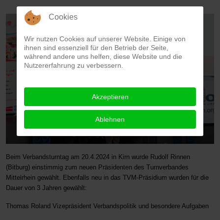
Cookies
Wir nutzen Cookies auf unserer Website. Einige von
ihnen sind essenziell für den Betrieb der Seite,
während andere uns helfen, diese Website und die
Nutzererfahrung zu verbessern.
Akzeptieren
Ablehnen
Beim Verbandsturntag am 20.4.2024 in Kirn wurde Rudolf Rinnen
(Bitburg) einstimmig zum neuen Präsidenten des Turnverbandes
Mittelrhein gewählt.
Ebenfalls
neu in das TVM-Präsidium wurden für die
Dauer von 3 Jahren gewählt:
Thomas Roland Vizepräsident Verbandspolitik und besondere Aufgaben